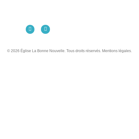
98 Rue Eugène Pottier
35000 Rennes
02 99 31 42 13
© 2026 Église La Bonne Nouvelle. Tous droits réservés. Mentions légales.