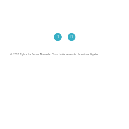
Église La Bonne Nouvelle
98 Rue Eugène Pottier
35000 Rennes
02 99 31 42 13
© 2026 Église La Bonne Nouvelle. Tous droits réservés. Mentions légales.