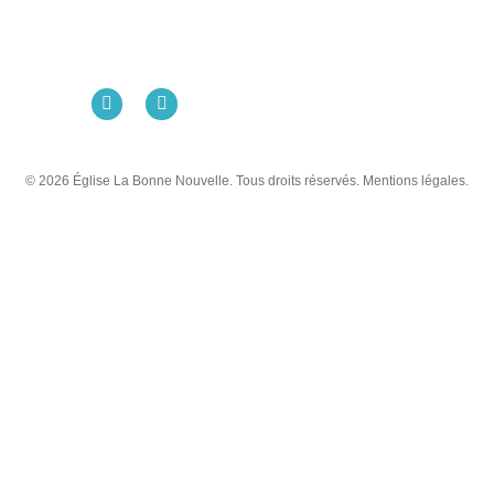
98 Rue Eugène Pottier
35000 Rennes
02 99 31 42 13
© 2026 Église La Bonne Nouvelle. Tous droits réservés. Mentions légales.