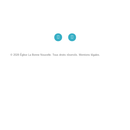
Église La Bonne Nouvelle
98 Rue Eugène Pottier
35000 Rennes
02 99 31 42 13
© 2026 Église La Bonne Nouvelle. Tous droits réservés. Mentions légales.