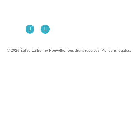
98 Rue Eugène Pottier
35000 Rennes
02 99 31 42 13
© 2026 Église La Bonne Nouvelle. Tous droits réservés. Mentions légales.