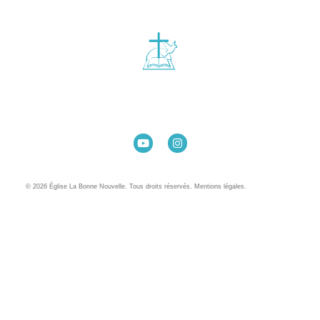
Église La Bonne Nouvelle
98 Rue Eugène Pottier
35000 Rennes
02 99 31 42 13
© 2026 Église La Bonne Nouvelle. Tous droits réservés. Mentions légales.