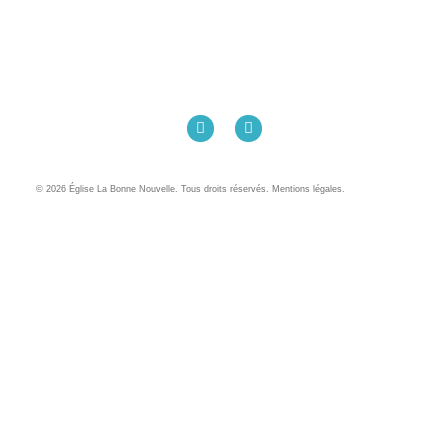
Église La Bonne Nouvelle
98 Rue Eugène Pottier
35000 Rennes
02 99 31 42 13
© 2026 Église La Bonne Nouvelle. Tous droits réservés. Mentions légales.