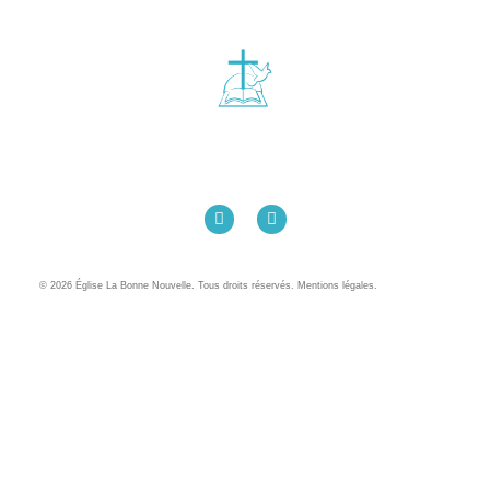
Église La Bonne Nouvelle
98 Rue Eugène Pottier
35000 Rennes
02 99 31 42 13
© 2026 Église La Bonne Nouvelle. Tous droits réservés. Mentions légales.