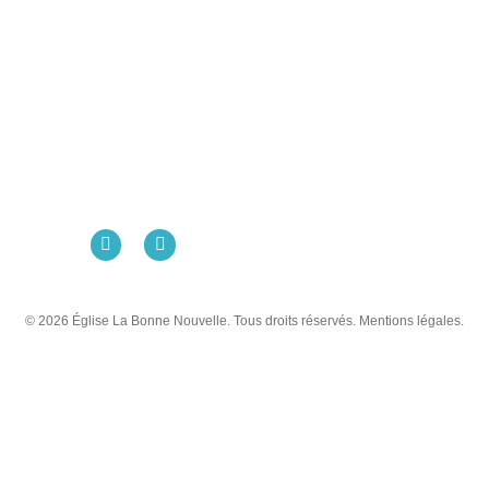
Église La Bonne Nouvelle
98 Rue Eugène Pottier
35000 Rennes
02 99 31 42 13
© 2026 Église La Bonne Nouvelle. Tous droits réservés. Mentions légales.