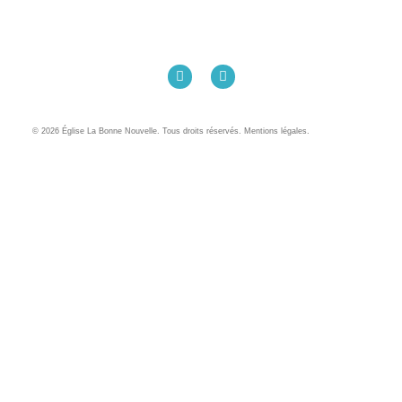
Église La Bonne Nouvelle
98 Rue Eugène Pottier
35000 Rennes
02 99 31 42 13
© 2026 Église La Bonne Nouvelle. Tous droits réservés. Mentions légales.