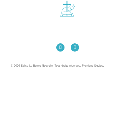
Église La Bonne Nouvelle
98 Rue Eugène Pottier
35000 Rennes
02 99 31 42 13
© 2026 Église La Bonne Nouvelle. Tous droits réservés. Mentions légales.