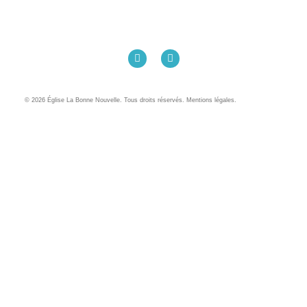
Église La Bonne Nouvelle
98 Rue Eugène Pottier
35000 Rennes
02 99 31 42 13
© 2026 Église La Bonne Nouvelle. Tous droits réservés. Mentions légales.