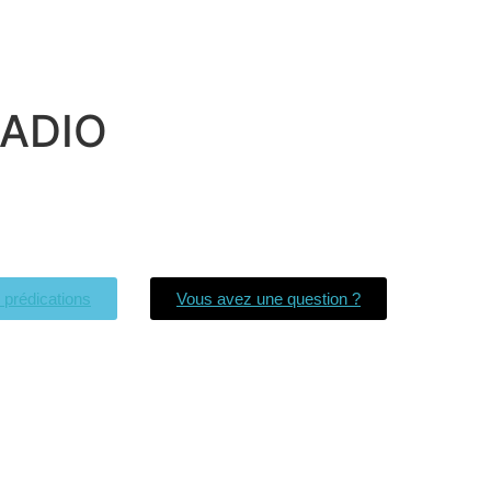
UADIO
s prédications
Vous avez une question ?
Église La Bonne Nouvelle
98 Rue Eugène Pottier
35000 Rennes
02 99 31 42 13