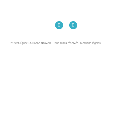
Église La Bonne Nouvelle
98 Rue Eugène Pottier
35000 Rennes
02 99 31 42 13
© 2026 Église La Bonne Nouvelle. Tous droits réservés. Mentions légales.