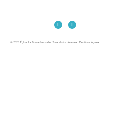
Église La Bonne Nouvelle
98 Rue Eugène Pottier
35000 Rennes
02 99 31 42 13
© 2026 Église La Bonne Nouvelle. Tous droits réservés. Mentions légales.