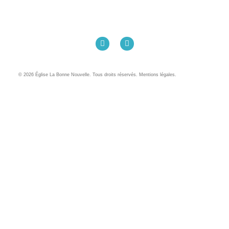
Église La Bonne Nouvelle
98 Rue Eugène Pottier
35000 Rennes
02 99 31 42 13
© 2026 Église La Bonne Nouvelle. Tous droits réservés. Mentions légales.