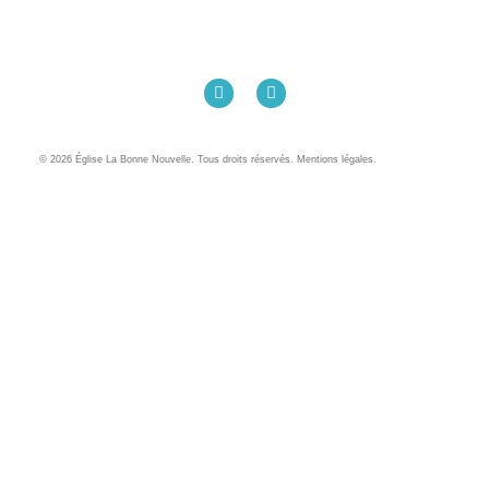
Église La Bonne Nouvelle
98 Rue Eugène Pottier
35000 Rennes
02 99 31 42 13
© 2026 Église La Bonne Nouvelle. Tous droits réservés. Mentions légales.