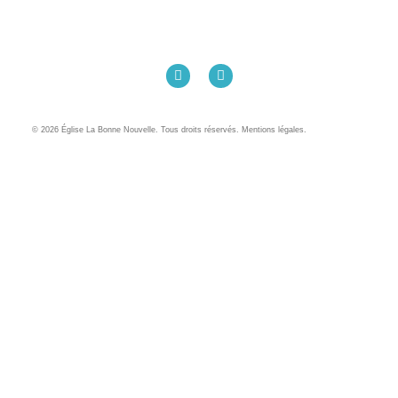
Église La Bonne Nouvelle
98 Rue Eugène Pottier
35000 Rennes
02 99 31 42 13
© 2026 Église La Bonne Nouvelle. Tous droits réservés. Mentions légales.