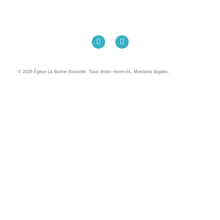
Église La Bonne Nouvelle
98 Rue Eugène Pottier
35000 Rennes
02 99 31 42 13
© 2026 Église La Bonne Nouvelle. Tous droits réservés. Mentions légales.