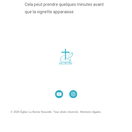
Cela peut prendre quelques minutes avant
que la vignette apparaisse.
Église La Bonne Nouvelle
98 Rue Eugène Pottier
35000 Rennes
02 99 31 42 13
© 2026 Église La Bonne Nouvelle. Tous droits réservés. Mentions légales.