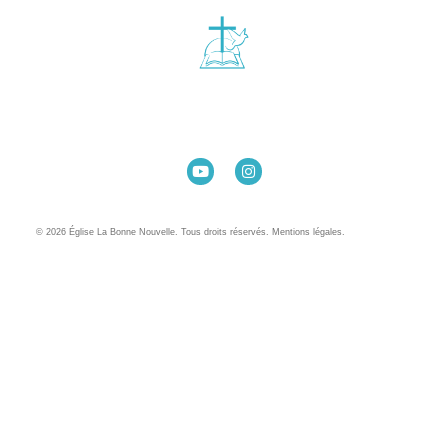
Église La Bonne Nouvelle
98 Rue Eugène Pottier
35000 Rennes
02 99 31 42 13
© 2026 Église La Bonne Nouvelle. Tous droits réservés. Mentions légales.