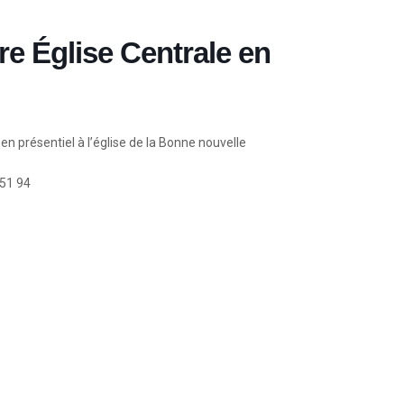
re Église Centrale en
n présentiel à l’église de la Bonne nouvelle
 51 94
Église La Bonne Nouvelle
98 Rue Eugène Pottier
35000 Rennes
02 99 31 42 13