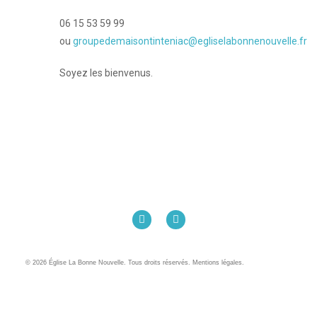
06 15 53 59 99
ou
groupedemaisontinteniac@egliselabonnenouvelle.fr
Soyez les bienvenus.
Église La Bonne Nouvelle
98 Rue Eugène Pottier
35000 Rennes
02 99 31 42 13
© 2026 Église La Bonne Nouvelle. Tous droits réservés. Mentions légales.