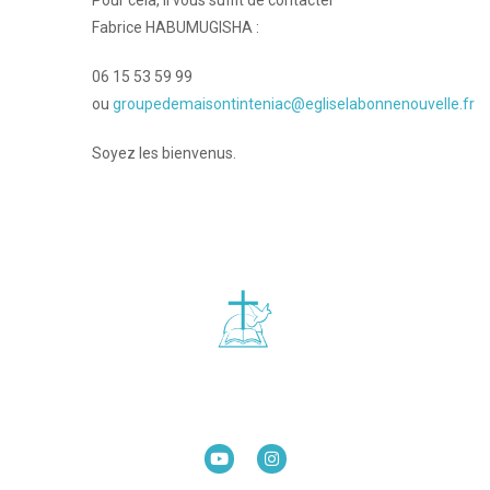
Pour cela, il vous suffit de contacter
Fabrice HABUMUGISHA :
06 15 53 59 99
ou
groupedemaisontinteniac@egliselabonnenouvelle.fr
Soyez les bienvenus.
Église La Bonne Nouvelle
98 Rue Eugène Pottier
35000 Rennes
02 99 31 42 13