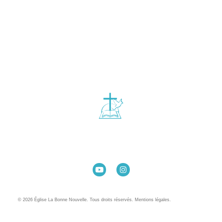
Église La Bonne Nouvelle
98 Rue Eugène Pottier
35000 Rennes
02 99 31 42 13
© 2026 Église La Bonne Nouvelle. Tous droits réservés. Mentions légales.