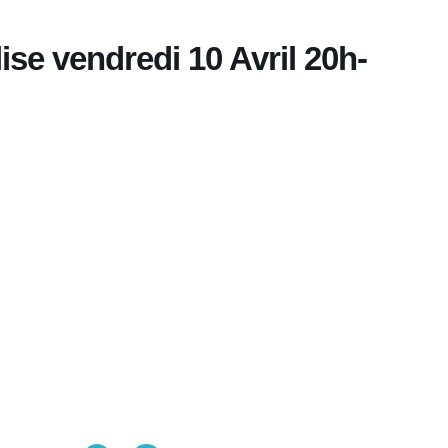
ise vendredi 10 Avril 20h-
Église La Bonne Nouvelle
98 Rue Eugène Pottier
35000 Rennes
02 99 31 42 13