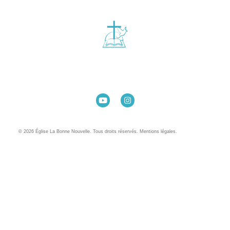
Église La Bonne Nouvelle
98 Rue Eugène Pottier
35000 Rennes
02 99 31 42 13
© 2026 Église La Bonne Nouvelle. Tous droits réservés. Mentions légales.