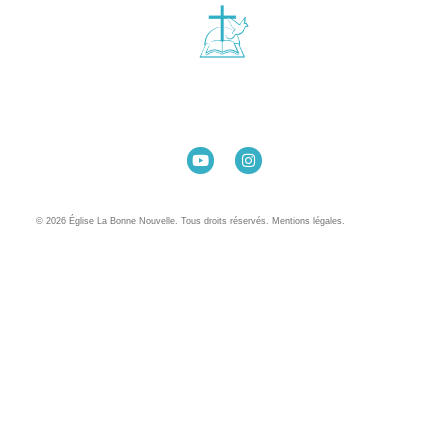
Église La Bonne Nouvelle
98 Rue Eugène Pottier
35000 Rennes
02 99 31 42 13
© 2026 Église La Bonne Nouvelle. Tous droits réservés. Mentions légales.