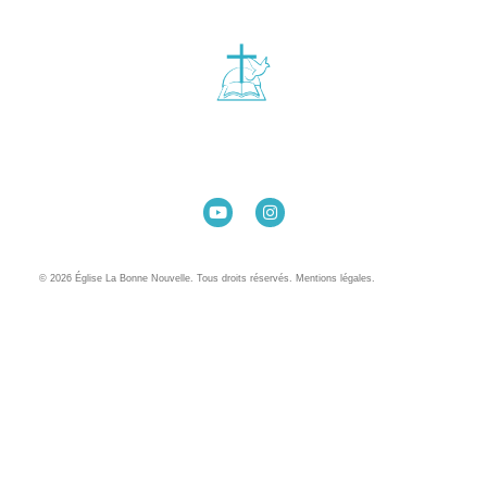
Église La Bonne Nouvelle
98 Rue Eugène Pottier
35000 Rennes
02 99 31 42 13
© 2026 Église La Bonne Nouvelle. Tous droits réservés. Mentions légales.